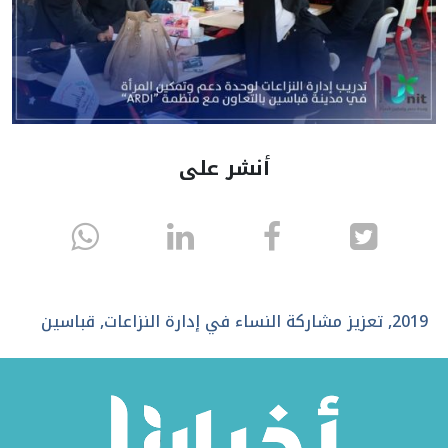
أنشر على
انشر
انشر
انشر
sapp
على
في
على
تويتر
الفيسبوك
لينكد
2019
,
تعزيز مشاركة النساء في إدارة النزاعات
,
قباسين
إن