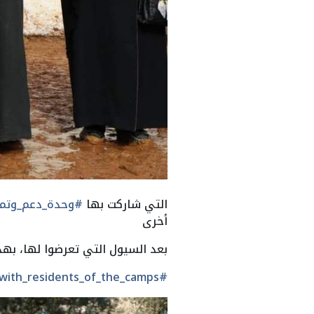
التي شاركت بها
#وحدة_دعم_وتمك
أخرى
بعد السيول التي تعرضوا لها، به
#we_stand_with_residents_of_the_camps