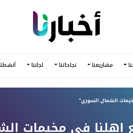
din
أخبارنا
–
وحدة
نا
مشاريعنا
نجاحاتنا
لجاننا
أنشطتن
دعم
وتمكين
المرأة
خيمات الشمال السوري”
ع اهلنا في مخيمات الش