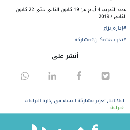
مدة التدريب 4 أيام من 19 كانون الثاني حتى 22 كانون
الثاني / 2019
#إدارة_نزاع
#تدريب
#تمكين
#مشاركة
أنشر على
انشر
انشر
انشر
sapp
على
في
على
تويتر
الفيسبوك
لينكد
اعلاناتنا
,
تعزيز مشاركة النساء في إدارة النزاعات
#
بزاعة
إن