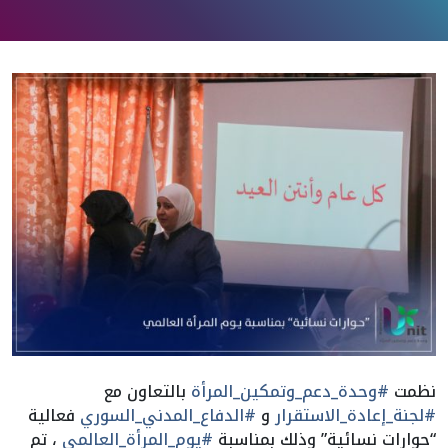
نظمت
#وحدة_دعم_وتمكين_المرأة
بالتعاون مع
#لجنة_إعادة_الاستقرار
و
#الدفاع_المدني_السوري
فعالية
“حوارات نسائية” وذلك بمناسبة
#يوم_المرأة_العالمي
، تم