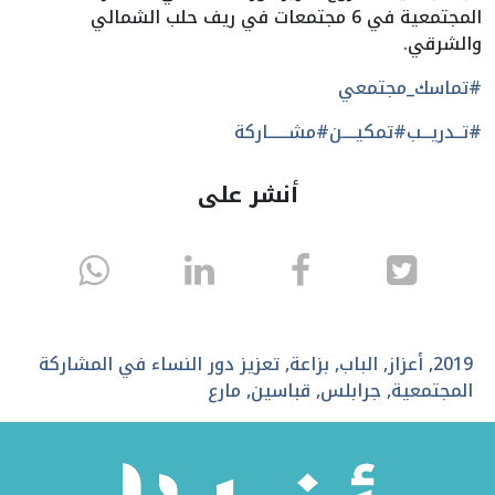
المجتمعية في 6 مجتمعات في ريف حلب الشمالي
والشرقي.
#تماسك_مجتمعي
#تــدريـــب
#تمكيــــن
#مشــــــاركة
أنشر على
انشر
انشر
انشر
sapp
على
في
على
تويتر
الفيسبوك
لينكد
2019
,
أعزاز
,
الباب
,
بزاعة
,
تعزيز دور النساء في المشاركة
المجتمعية
,
جرابلس
,
قباسين
,
مارع
إن