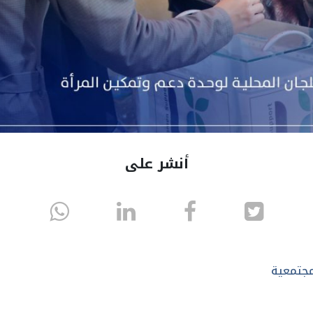
أنشر على
انشر
انشر
انشر
sapp
على
في
على
تويتر
الفيسبوك
لينكد
مجتمعية
إن