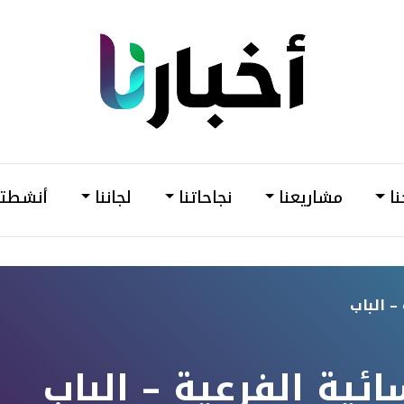
din
أخبارنا
–
وحدة
نا
مشاريعنا
نجاحاتنا
لجاننا
أنشطتن
دعم
وتمكين
المرأة
– الباب
ائية الفرعية – الباب