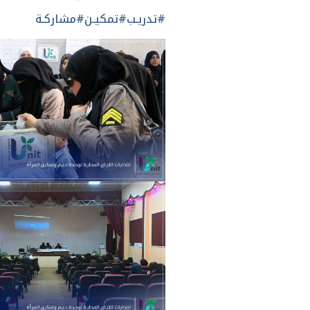
#تدريـب
#تمكيـن
#مشاركـة