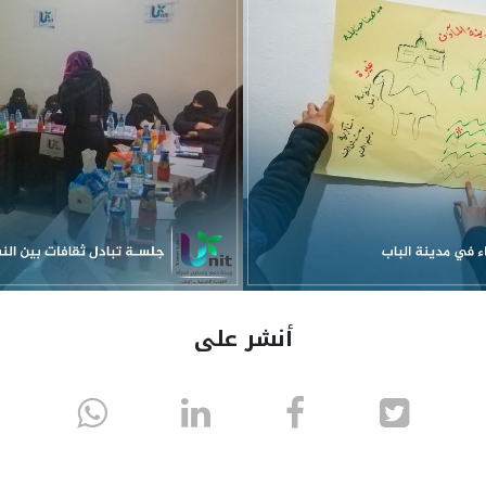
أنشر على
انشر
انشر
انشر
sapp
على
في
على