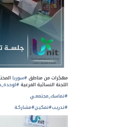
مهجّرات من مناطق
#سوريا
المختل
اللجنة النسائية الفرعية
#لوحدة_دع
#تماسك_مجتمعـي
#تدريـب
#تمكيـن
#مشاركـة