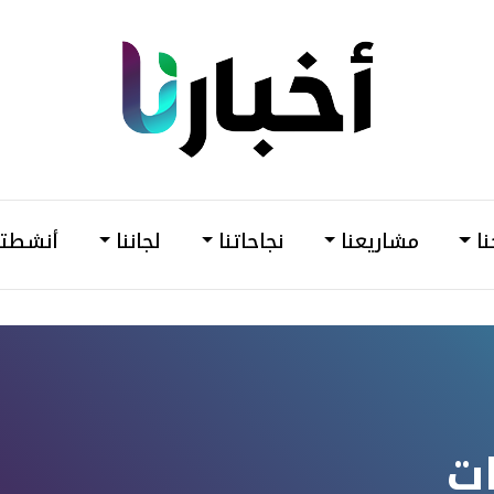
din
أخبارنا
–
وحدة
نا
مشاريعنا
نجاحاتنا
لجاننا
أنشطتن
دعم
وتمكين
المرأة
ت