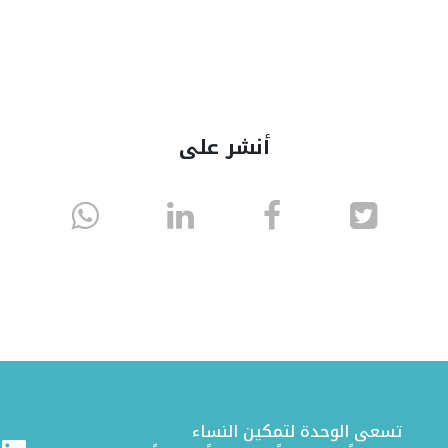
أنشر على
انشر
انشر
انشر
sapp
على
في
على
تويتر
الفيسبوك
لينكد
إن
تسعى الوحدة لتمكين النساء
ram
Linkedin