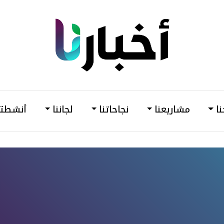
din
أخبارنا
–
وحدة
نا
مشاريعنا
نجاحاتنا
لجاننا
أنشطتن
دعم
وتمكين
المرأة