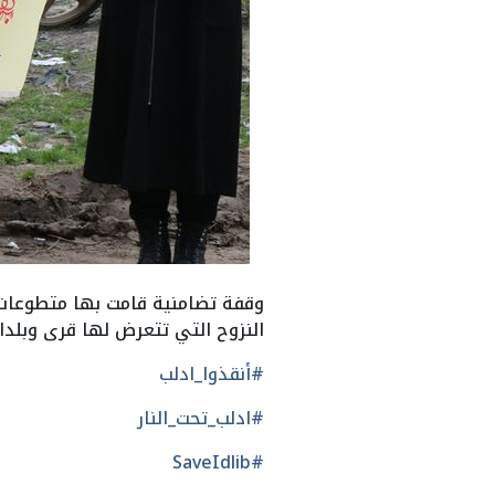
وقفة تضامنية قامت بها متطوعا
النزوح التي تتعرض لها قرى وبلدات
#أنقذوا_ادلب
#ادلب_تحت_النار
#SaveIdlib