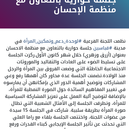
منظمة الإحسان
نظمت اللجنة الفرعية
#لوحدة_دعم_وتمكين_المرأة
في
مدينة
#قباسين
جلسة حوارية بالتعاون مع منظمة الاحسان
بعنوان (أزرق وزهري) خلال شهر كانون الأول.ركزت الجلسة
على تسليط الضوء على العادات والتقاليد والموروثات
الاجتماعية الخاطئة التي وضعت الفروق بين المرأة والرجل
منذ الولادة.تضمنت الجلسة عدة محاور كان أهمها رفع وعي
المشاركات وتوضيح أهمية الدور الذي بإمكانهن أن يمارسوه
في تغيير المفاهيم السائدة حول الصورة النمطية للمرأة،
بالإضافة لتوضيح آلية العمل على تعزيز المشاركة السياسية
للمرأة، وتطرقت الجلسة إلى الأمثال الشعبية التي تطال
صورة المرأة بطريقة سلبية. شاركت في الجلسة 15 سيدة
من عضوات اللجنة، واختتمت الجلسة بلقاء مع راما العلي
التي تحدثت عن تأثير الجلسة الإيجابي كبناء القدرات ورفع