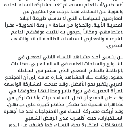
أغسـطس/آب للعـام نفسـه، لم تغـب مشـاركة النسـاء الجـادة
والقويـة عـن السـاحة، فقـد خرجـت مـع الملاييـن مـن
المعارضـين للسياسـات التـي لا تناسـب طبيعـة البـلاد
المصريـة الأبيـة، واتخـذوا مـن سـاحة « رابعـة العدويـة» مقـراً
لاعتصامهـم، ومكانـاً يخيمون بـه لتثبيت موقفهـم الداعـم
للشرعيـة والمعـارض للسياسـات الظالمـة للبـلاد والشـعب
المـصري.
لــن ينــسى أحــد مشــاهد النســاء اللاتي تجمعــن في
الشــوارع والسـاحات العامـة في العـالم العـربي، مطالبات
بالإطاحـة بالنظام القمعـي الـذي اسـتمر في السـلطة
لعقـود، وكانـت تلـك المشـاهد إشـارة هامـة إلى أن المجتمـع
العـربي يتغـير نحـو الأفضـل، وقـد صدمـت المشـاركة الواسـعة
للمـرأة المصريـة في ثـورة ينايـر ومطالبتهـا بحقوقهـا في
وقـت ظـن الجميـع أن تظـل النسـاء حـذرات وألا تشـاركن في
مظاهـرات شـعبية قـد تشـكل مخاطـر كبـيرة عـلى حياتهـن،
وقـد أربكـت مشـاركة النسـاء في الاحتجاجـات لحـد مـا أجهـزة
الاسـتخبارات، حيـث أظهـرت مـدى الرفـض الشـعبي
للانتهـاكات المتكـررة بحـق النسـاء، كـما كشـفت عـن الـدور