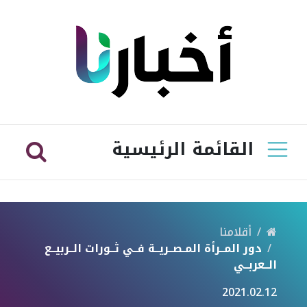
القائمة الرئيسية
أقلامنا
دور المــرأة المـصــريــة فــي ثــورات الــربيــع
الــعربــي
2021.02.12