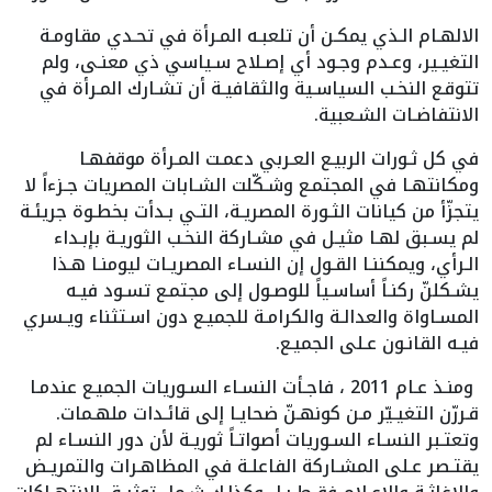
الالهـام الـذي يمكـن أن تلعبـه المـرأة في تحـدي مقاومـة
التغيـير، وعـدم وجـود أي إصـلاح سـياسي ذي معنـى، ولم
تتوقـع النخـب السياسـية والثقافيـة أن تشـارك المـرأة في
الانتفاضـات الشـعبية.
في كل ثـورات الربيـع العـربي دعمـت المـرأة موقفهـا
ومكانتهـا في المجتمـع وشـكّلت الشـابات المصريات جـزءاً لا
يتجزّأ من كيانات الثـورة المصريـة، التـي بـدأت بخطـوة جريئـة
لم يسـبق لهـا مثيـل في مشـاركة النخـب الثوريـة بإبـداء
الـرأي، ويمكننـا القـول إن النسـاء المصريـات ليومنـا هـذا
يشـكلنّ ركنـاً أساسـياً للوصـول إلى مجتمـع تسـود فيـه
المسـاواة والعدالـة والكرامـة للجميـع دون اسـتثناء ويـسري
فيـه القانـون عـلى الجميـع.
ومنـذ عـام 2011 ، فاجـأت النسـاء السـوريات الجميـع عندمـا
قـررّن التغيـيّر مـن كونهـنّ ضحايـا إلى قائـدات ملهـمات.
وتعتـبر النسـاء السـوريات أصواتـاً ثوريـة لأن دور النسـاء لم
يقتـصر عـلى المشـاركة الفاعلـة في المظاهـرات والتمريـض