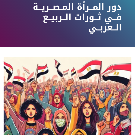
دور المــرأة المـصــريــة
فــي ثــورات الــربيــع
الــعربــي