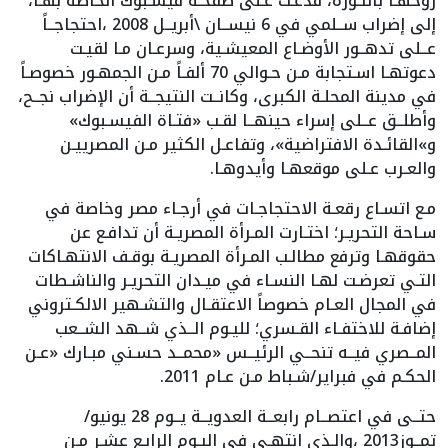
روحهـا بالثـورة، فدعـت عـلى صفحـة فيسـبوك الخاصة بهـا،
إلى إضراب ســلمي في 6 نيســان \أبريــل 2008 ،احتجاجــاً
عــلى تدهــور الأوضـاع المعيشـية، وسرعـان مـا لقيـت
دعوتهـا اسـتجابة مـن حـوالي 70 ألفـاً مـن الجمهـور خصوصـاً
في مدينة المحلـة الكبرى، وكانــت النتيجــة أن الإضراب نجــح،
وأطلــق عــلى إسراء حينهــا لقـب «فتـاة الفيسـبوك»
و»القائـدة الافتراضية»، وتفاعـل الكثير مـن المصرييـن
والعـرب عـلى موقعهـا وأيدوهـا.
مـع اتسـاع رقعـة الاحتجاجـات في أرجـاء مصر وخاصة في
سـاحة التحريـر؛ اختـارت المـرأة المصريـة أن تدافـع عن
حقوقهـا وترفع مطالـب المـرأة المصريـة بوقـف الانتهـاكات
التـي تعرضـت لهـا النسـاء في ميـدان التحريـر والناشـطات
في المجال العـام خصوصاً الاعتقـال والتشـهير الالكـتروني
إضافـة للاختفـاء القـسري؛ لليـوم الــذي شــهد الشــعب
المــصري فيــه تنحــي الرئيــس «محمــد حسـني مبـارك «عـن
الحكـم في فبراير/شـباط مـن عـام 2011.
حتــى في اعتصــام رابعــة العدويــة يــوم 28 يونيو/
تمــوز2013 ،والـذي انتهـى في اليـوم الرابـع عشـر مـن