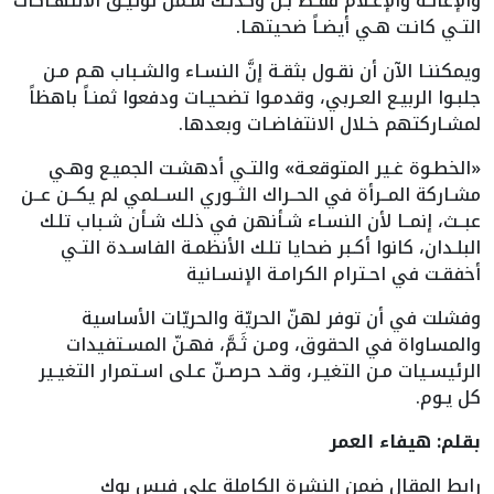
والإغاثـة والإعـلام فقـط بـل وكذلـك شـمل توثيـق الانتهـاكات
التـي كانـت هـي أيضـاً ضحيتهـا.
ويمكننـا الآن أن نقـول بثقـة إنَّ النسـاء والشـباب هـم مـن
جلبـوا الربيـع العـربي، وقدمـوا تضحيـات ودفعوا ثمنـاً باهظاً
لمشـاركتهم خـلال الانتفاضـات وبعدها.
«الخطـوة غـير المتوقعـة» والتـي أدهشـت الجميـع وهـي
مشـاركة المــرأة في الحــراك الثــوري الســلمي لم يكــن عــن
عبــث، إنمــا لأن النسـاء شـأنهن في ذلـك شـأن شـباب تلـك
البلـدان، كانوا أكـبر ضحايا تلـك الأنظمـة الفاسـدة التـي
أخفقـت في احـترام الكرامـة الإنسـانية
وفشلت في أن توفر لهنّ الحريّة والحريّات الأساسية
والمساواة في الحقوق، ومـن ثَـمَّ، فهـنّ المسـتفيدات
الرئيسـيات مـن التغيـر، وقـد حرصـنّ عـلى اسـتمرار التغيـير
كل يـوم.
بقلم: هيفاء العمر
رابط المقال ضمن النشرة الكاملة على فيس بوك