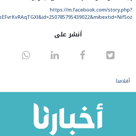
https://m.facebook.com/story.php?
EFvrKvRAqTGXl&id=250785795439022&mibextid=Nif5oz
أنشر على
انشر
انشر
انشر
sapp
على
في
على
تويتر
الفيسبوك
لينكد
أقلامنا
إن