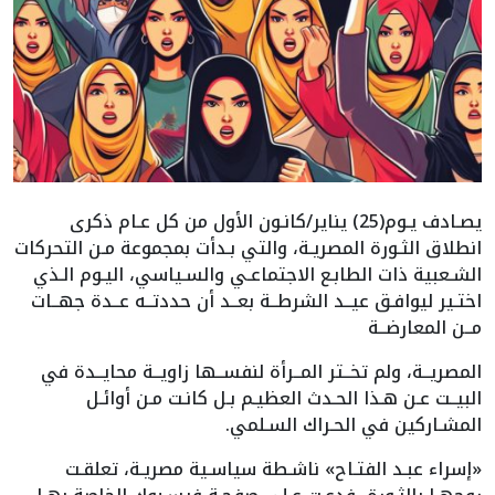
يصـادف يـوم(25) يناير/كانـون الأول من كل عـام ذكرى
انطلاق الثـورة المصريـة، والتي بـدأت بمجموعة مـن التحركات
الشـعبية ذات الطابـع الاجتماعـي والسـياسي، اليـوم الـذي
اختـير ليوافـق عيــد الشرطــة بعــد أن حددتــه عــدة جهــات
مــن المعارضــة
المصريــة، ولم تخــتر المــرأة لنفســها زاويــة محايــدة في
البيــت عـن هـذا الحـدث العظيـم بـل كانـت مـن أوائـل
المشـاركين في الحـراك السـلمي.
«إسراء عبـد الفتـاح» ناشـطة سياسـية مصريـة، تعلقـت