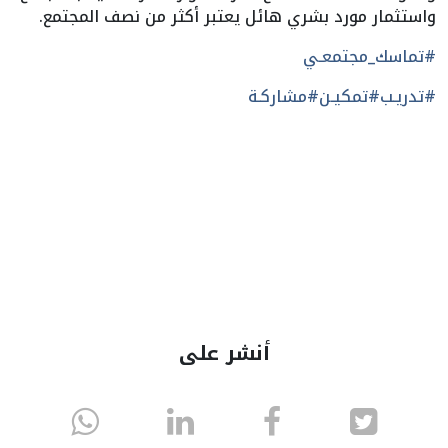
واستثمار مورد بشري هائل يعتبر أكثر من نصف المجتمع.
#تماسك_مجتمعـي
#تدريـب
#تمكيـن
#مشاركـة
أنشر على
انشر
انشر
انشر
sapp