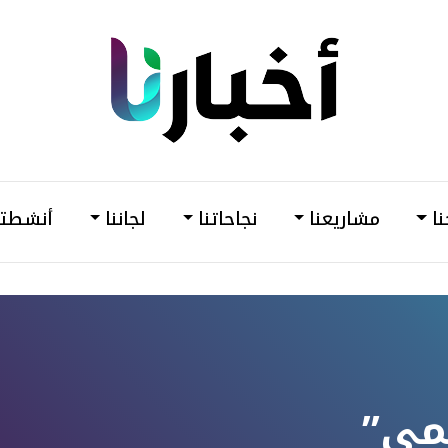
din
أخبارنا
–
وحدة
نا
مشاريعنا
نجاحاتنا
لجاننا
أنشطتن
دعم
وتمكين
المرأة
قمي”