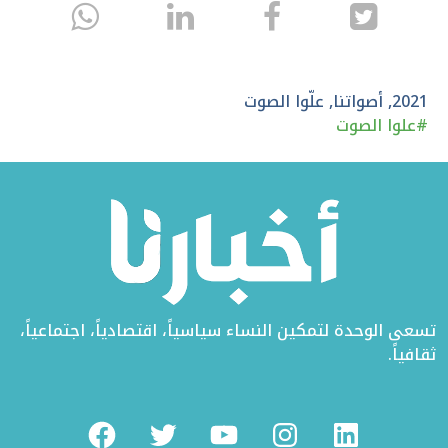
انشر
انشر
انشر
sapp
على
في
على
تويتر
الفيسبوك
لينكد
2021
,
أصواتنا
,
علّوا الصوت
#
علوا الصوت
إن
تسعى الوحدة لتمكين النساء سياسياً، اقتصادياً، اجتماعياً،
ثقافياً.