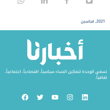
انشر
انشر
انشر
sapp
على
في
على
تويتر
الفيسبوك
لينكد
2021
,
قباسين
إن
تسعى الوحدة لتمكين النساء سياسياً، اقتصادياً، اجتماعياً،
ثقافياً.
Facebook
Twitter
Youtube
Instagram
Linkedin