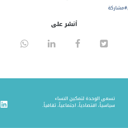
#مشاركة
أنشر على
انشر
انشر
انشر
sapp
على
في
على
تويتر
الفيسبوك
لينكد
إن
تسعى الوحدة لتمكين النساء
ram
Linkedin
سياسياً، اقتصادياً، اجتماعياً، ثقافياً.