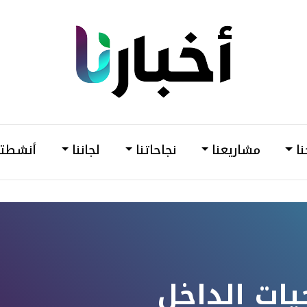
din
أخبارنا
–
وحدة
نا
مشاريعنا
نجاحاتنا
لجاننا
أنشطتن
دعم
وتمكين
المرأة
جيات الداخل