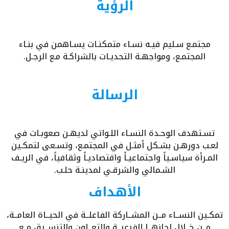
الرؤية
مجتمـع سـليم فيـه نسـاء متمكنـات يسـاهمن في بنـاء
المجتمـع، ومواجهـة التحديـات بالشراكـة مـع الرجـل.
الرسالة
تسـتهدف الوحـدة النسـاء اللـواتي لديهـن صعوبـات في
لعـب دورهـن بشـكل أمثـل في المجتمـع، وتسـعى لتمكـين
المـرأة سياسـياً واجتماعيـاً واقتصاديـاً وثقافياً، في الريـف
الشـمالي والشرقـي لمدينـة حلـب.
الأهداف
تمكـين النســاء مــن المشــاركة الفاعلــة في الحيــاة العامــة،
مــن خــلال لجانهــا الفرعيــة والتعــاون والتنســيق مــع