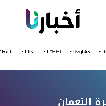
din
أخبارنا
–
وحدة
نا
مشاريعنا
نجاحاتنا
لجاننا
أنشطتن
دعم
وتمكين
المرأة
رة النعمان