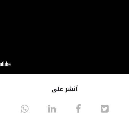
أنشر على
انشر
انشر
انشر
sapp
على
في
على