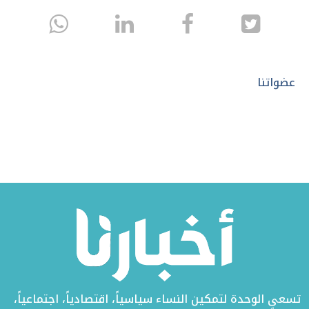
انشر
انشر
انشر
sapp
على
في
على
تويتر
الفيسبوك
لينكد
عضواتنا
إن
تسعى الوحدة لتمكين النساء سياسياً، اقتصادياً، اجتماعياً،