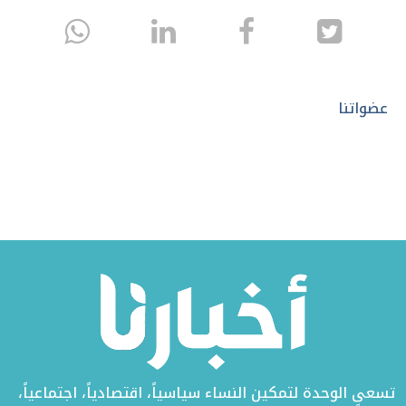
انشر
انشر
انشر
sapp
على
في
على
تويتر
الفيسبوك
لينكد
عضواتنا
إن
تسعى الوحدة لتمكين النساء سياسياً، اقتصادياً، اجتماعياً،