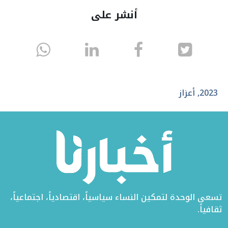
أنشر على
انشر
انشر
انشر
sapp
على
في
على
تويتر
الفيسبوك
لينكد
2023
,
أعزاز
إن
تسعى الوحدة لتمكين النساء سياسياً، اقتصادياً، اجتماعياً،
ثقافياً.