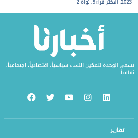
تويتر
الفيسبوك
لينكد
2023
,
الأكثر قراءة
,
نواة 2
إن
تسعى الوحدة لتمكين النساء سياسياً، اقتصادياً، اجتماعياً،
ثقافياً.
Facebook
Twitter
Youtube
Instagram
Linkedin
تقارير