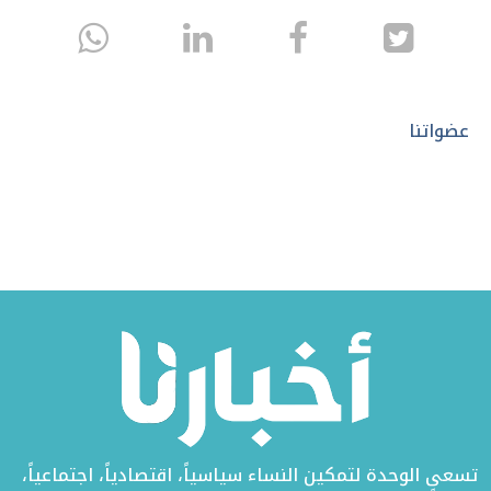
انشر
انشر
انشر
sapp
على
في
على
تويتر
الفيسبوك
لينكد
عضواتنا
إن
تسعى الوحدة لتمكين النساء سياسياً، اقتصادياً، اجتماعياً،