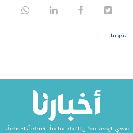
انشر
انشر
انشر
sapp
على
في
على
تويتر
الفيسبوك
لينكد
عضواتنا
إن
تسعى الوحدة لتمكين النساء سياسياً، اقتصادياً، اجتماعياً،