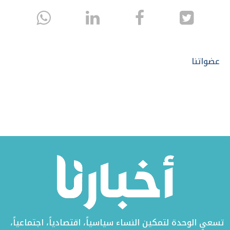
انشر
انشر
انشر
sapp
على
في
على
تويتر
الفيسبوك
لينكد
عضواتنا
إن
تسعى الوحدة لتمكين النساء سياسياً، اقتصادياً، اجتماعياً،