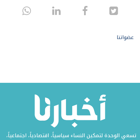
انشر
انشر
انشر
sapp
على
في
على
تويتر
الفيسبوك
لينكد
عضواتنا
إن
تسعى الوحدة لتمكين النساء سياسياً، اقتصادياً، اجتماعياً،