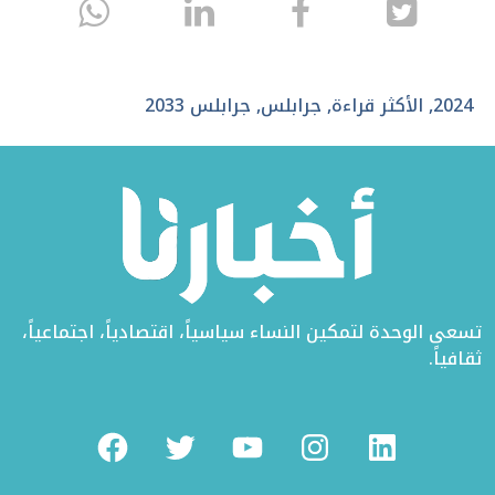
انشر
انشر
انشر
sapp
على
في
على
تويتر
الفيسبوك
لينكد
2024
,
الأكثر قراءة
,
جرابلس
,
جرابلس 2033
إن
تسعى الوحدة لتمكين النساء سياسياً، اقتصادياً، اجتماعياً،
ثقافياً.
Facebook
Twitter
Youtube
Instagram
Linkedin