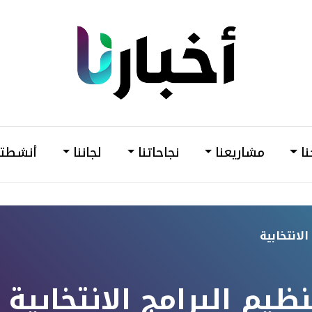
din
أخبارنا
–
وحدة
نا
مشاريعنا
نجاحاتنا
لجاننا
أنشطتن
دعم
وتمكين
المرأة
لانتخابية
م البرامج الانتخابية