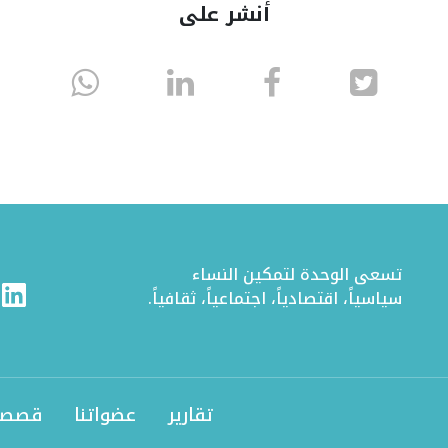
أنشر على
انشر
انشر
انشر
sapp
على
في
على
تويتر
الفيسبوك
لينكد
إن
تسعى الوحدة لتمكين النساء
ram
Linkedin
سياسياً، اقتصادياً، اجتماعياً، ثقافياً.
تقارير
عضواتنا
قصصن