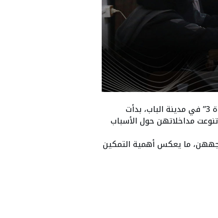
أجرت “وحدة دعم وتمكين المرأة” بالشراكة مع “وحدة دعم الاستقرار” ورشة عمل ضمن مشروع “نواة 3” في مدينة الباب، بدأت
تنوعت مداخلاتهن حول الأسباب
واجههن، ما يعكس أهمية التمكين