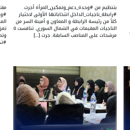
بتنظيم من #وحدة_دعم_وتمكين_المرأة أجرت
#رابطة_ناجيات_الداخل انتخاباتها الأولى لاختيار
#وح
كلاً من رئيسة الرابطة و المعاون و أمينة السر من
الم
الناجيات المقيمات في الشمال السوري. تنافست ٥
تعز
مرشحات على المناصب السابقة. جرت […]
وتم
#تد