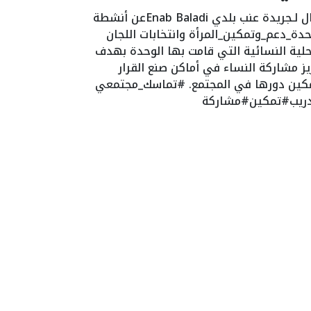
مقال لـجريدة عنب بلدي Enab Baladiعن أنشطة
دة_دعم_وتمكين_المرأة وانتخابات اللجان
حلية النسائية التي قامت بها الوحدة بهدف
يز مشاركة النساء في أماكن صنع القرار
كين دورها في المجتمع. #تماسك_مجتمعي
ريب#تمكين#مشاركة