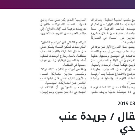
2019.08
ال / جريدة عنب
دي