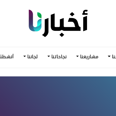
din
أخبارنا
–
وحدة
نا
مشاريعنا
نجاحاتنا
لجاننا
أنشطتن
دعم
وتمكين
المرأة