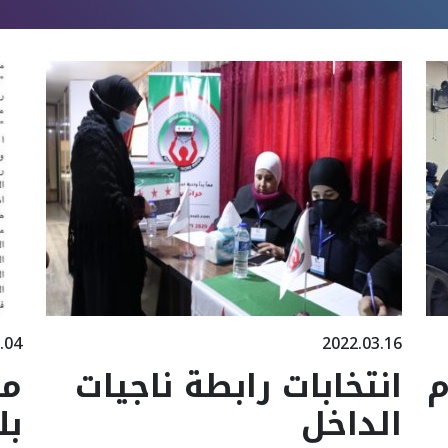
.04
2022.03.16
م
انتخابات رابطة ناجيات
مق
الداخل
بل