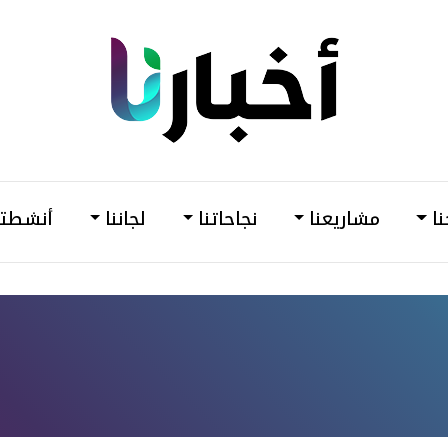
din
أخبارنا
–
وحدة
نا
مشاريعنا
نجاحاتنا
لجاننا
أنشطتن
دعم
وتمكين
المرأة