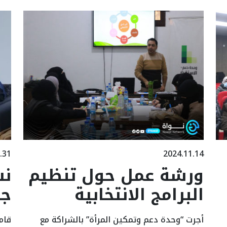
.31
2024.11.14
ورشة عمل حول تنظيم
نش
البرامج الانتخابية
جر
أجرت “وحدة دعم وتمكين المرأة” بالشراكة مع
قام