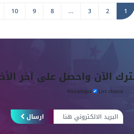
Page
Page
Page
Page
Page
Page
10
9
8
…
3
2
1
رك الآن واحصل على آخر الأخب
Hexamaps
List choice
ارسال