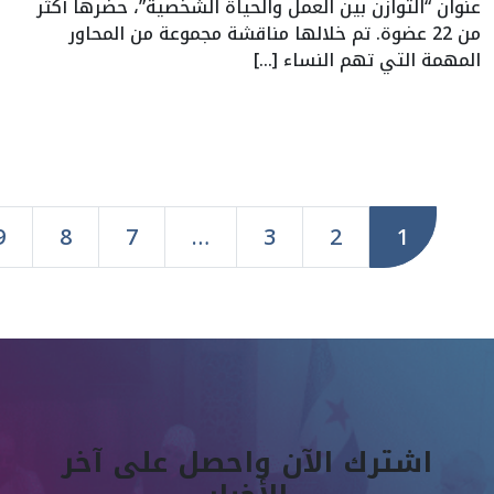
عنوان “التوازن بين العمل والحياة الشخصية”، حضرها أكثر
من 22 عضوة. تم خلالها مناقشة مجموعة من المحاور
المهمة التي تهم النساء […]
e
Page
Page
Page
Page
Page
9
8
7
…
3
2
1
اشترك الآن واحصل على آخر