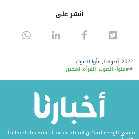
أنشر على
انشر
انشر
انشر
sapp
على
في
على
تويتر
الفيسبوك
لينكد
2022
,
أصواتنا
,
علّوا الصوت
#
#علوا- الصوت
,
المرأة
,
تمكين
إن
تسعى الوحدة لتمكين النساء سياسياً، اقتصادياً، اجتماعياً،