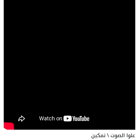
علوا الصوت \ تمكين