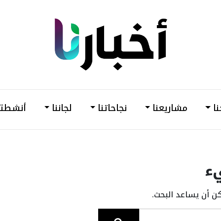
din
أخبارنا
–
وحدة
نا
مشاريعنا
نجاحاتنا
لجاننا
أنشطتن
دعم
وتمكين
المرأة
ء
كن أن يساعد البحث.