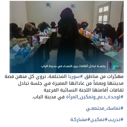
مهجّرات من مناطق
#سوريا
المختلفة، تروي كل منهن قصة
مدينتها وبعضاً من عاداتها المميزة في جلسة تبادل
ثقافات أقامتها اللجنة النسائية الفرعية
#لوحدة_دعم_وتمكين_المرأة
في مدينة الباب.
#تماسك_مجتمعـي
#تدريـب
#تمكيـن
#مشاركـة