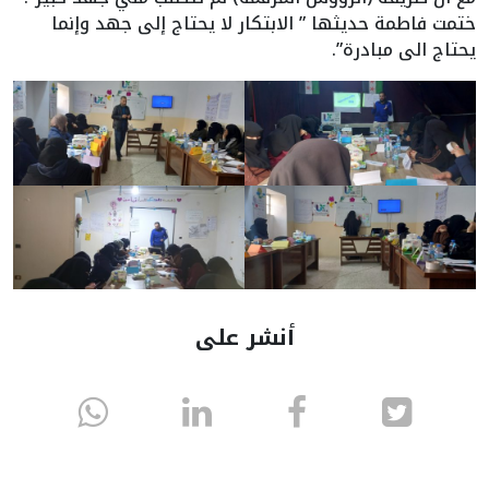
ختمت فاطمة حديثها ” الابتكار لا يحتاج إلى جهد وإنما
يحتاج الى مبادرة”.
أنشر على
انشر
انشر
انشر
sapp
على
في
على