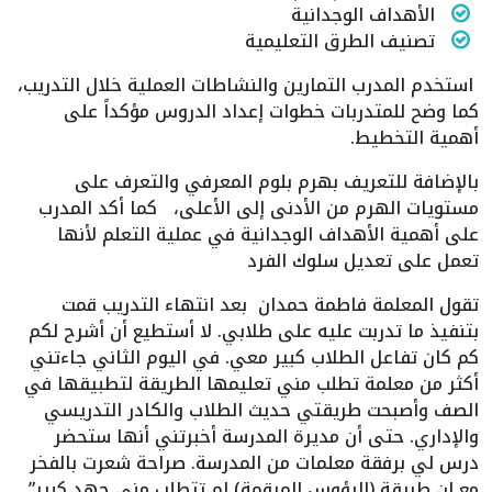
الأهداف الوجدانية
تصنيف الطرق التعليمية
استخدم المدرب التمارين والنشاطات العملية خلال التدريب،
كما وضح للمتدربات خطوات إعداد الدروس مؤكداً على
أهمية التخطيط.
بالإضافة للتعريف بهرم بلوم المعرفي والتعرف على
مستويات الهرم من الأدنى إلى الأعلى، كما أكد المدرب
على أهمية الأهداف الوجدانية في عملية التعلم لأنها
تعمل على تعديل سلوك الفرد
تقول المعلمة فاطمة حمدان بعد انتهاء التدريب قمت
بتنفيذ ما تدربت عليه على طلابي. لا أستطيع أن أشرح لكم
كم كان تفاعل الطلاب كبير معي. في اليوم الثاني جاءتني
أكثر من معلمة تطلب مني تعليمها الطريقة لتطبيقها في
الصف وأصبحت طريقتي حديث الطلاب والكادر التدريسي
والإداري. حتى أن مديرة المدرسة أخبرتني أنها ستحضر
درس لي برفقة معلمات من المدرسة. صراحة شعرت بالفخر
مع ان طريقة (الرؤوس المرقمة) لم تتطلب مني جهد كبير”.