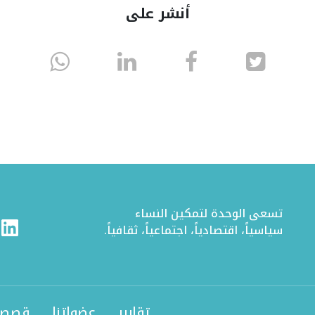
أنشر على
انشر
انشر
انشر
sapp
على
في
على
تويتر
الفيسبوك
لينكد
إن
تسعى الوحدة لتمكين النساء
ram
Linkedin
سياسياً، اقتصادياً، اجتماعياً، ثقافياً.
تقارير
عضواتنا
قصصن