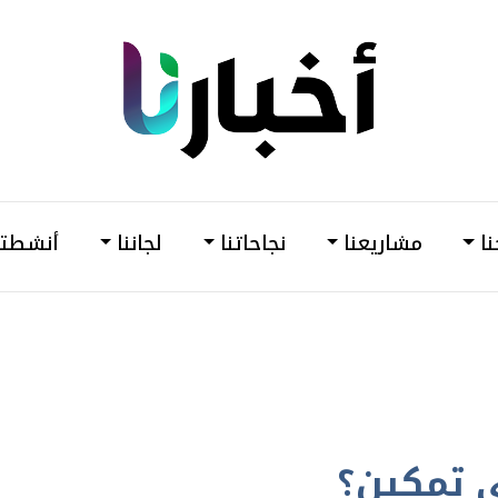
din
أخبارنا
–
وحدة
نا
مشاريعنا
نجاحاتنا
لجاننا
أنشطتن
دعم
وتمكين
المرأة
ي تمكين؟