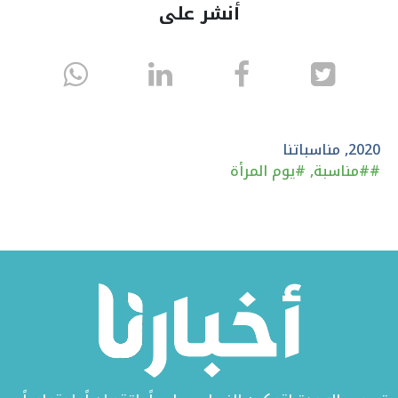
أنشر على
انشر
انشر
انشر
sapp
على
في
على
تويتر
الفيسبوك
لينكد
2020
,
مناسباتنا
#
#مناسبة
,
#يوم المرأة
إن