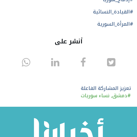
#القيادة_النسائية
#المرأة_السورية
أنشر على
انشر
انشر
انشر
sapp
على
في
على
تويتر
الفيسبوك
لينكد
تعزيز المشاركة الفاعلة
#
دمشق
,
نساء سوريات
إن