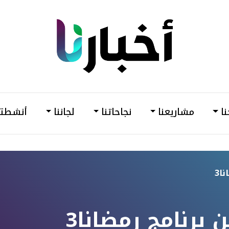
din
أخبارنا
–
وحدة
نا
مشاريعنا
نجاحاتنا
لجاننا
أنشطتن
دعم
وتمكين
المرأة
ا3
 برنامج رمضانا3