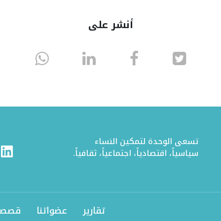
أنشر على
انشر
انشر
انشر
sapp
على
في
على
تويتر
الفيسبوك
لينكد
إن
تسعى الوحدة لتمكين النساء
ram
Linkedin
سياسياً، اقتصادياً، اجتماعياً، ثقافياً.
تقارير
عضواتنا
قصصن