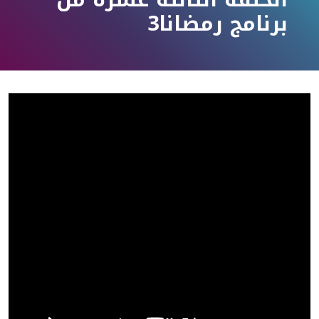
برنامج رمضانا3