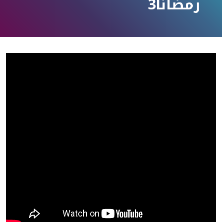
رمضانا3