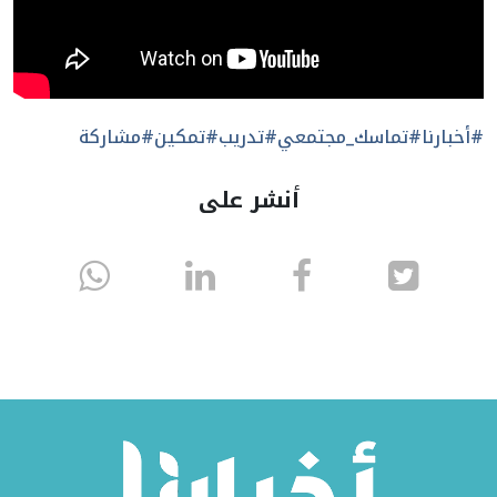
#أخبارنا
#تماسك_مجتمعي
#تدريب
#تمكين
#مشاركة
أنشر على
انشر
انشر
انشر
sapp
على
في
على
تويتر
الفيسبوك
لينكد
إن