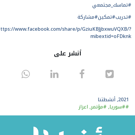
#تماسك_مجتمعي
#تدريب
#تمكين
#مشاركة
ttps://www.facebook.com/share/p/GziuKBJjbxwuVQXB/?
mibextid=oFDknk
أنشر على
انشر
انشر
انشر
sapp
على
في
على
تويتر
الفيسبوك
لينكد
2021
,
أنشطتنا
#
#سوريا
,
#مؤتمر
,
اعزاز
إن