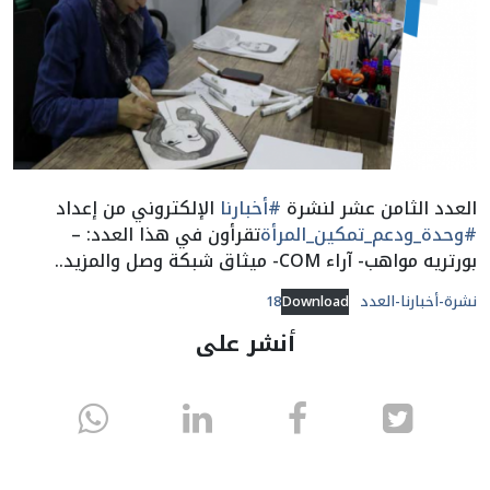
العدد الثامن عشر لنشرة
#أخبارنا
الإلكتروني من إعداد
#وحدة_ودعم_تمكين_المرأة
تقرأون في هذا العدد: –
بورتريه مواهب- آراء COM- ميثاق شبكة وصل والمزيد..
نشرة-أخبارنا-العدد18
Download
أنشر على
انشر
انشر
انشر
sapp
على
في
على