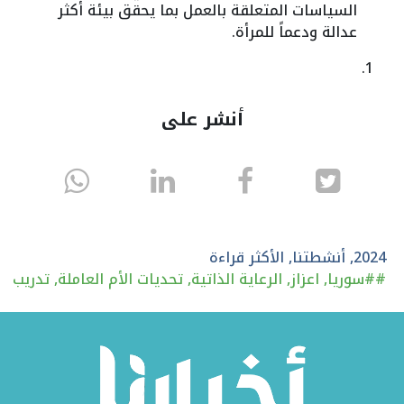
السياسات المتعلقة بالعمل بما يحقق بيئة أكثر
عدالة ودعماً للمرأة.
أنشر على
انشر
انشر
انشر
sapp
على
في
على
تويتر
الفيسبوك
لينكد
2024
,
أنشطتنا
,
الأكثر قراءة
#
#سوريا
,
اعزاز
,
الرعاية الذاتية
,
تحديات الأم العاملة
,
تدريب
إن