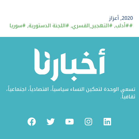
على
في
على
تويتر
الفيسبوك
لينكد
2020
,
أعزاز
#
#أدلب
,
#التهجير_القسري
,
#اللجنة الدستورية
,
#سوريا
إن
تسعى الوحدة لتمكين النساء سياسياً، اقتصادياً، اجتماعياً،
ثقافياً.
Facebook
Twitter
Youtube
Instagram
Linkedin