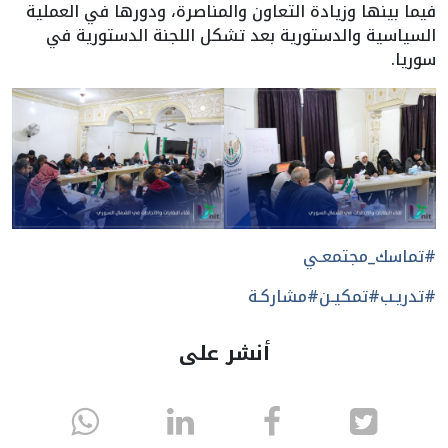
فيما بينها وزيادة التعاون والمناصرة، ودورها في العملية
السياسية والدستورية بعد تشكل اللجنة الدستورية في
سوريا.
#تماسك_مجتمعـي
#تدريـب
#تمكيـن
#مشاركـة
أنشر على
انشر
انشر
انشر
sapp