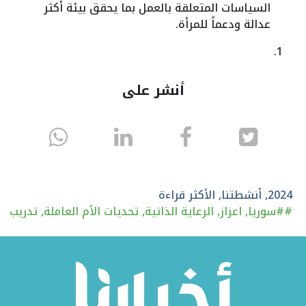
السياسات المتعلقة بالعمل بما يحقق بيئة أكثر
عدالة ودعماً للمرأة.
أنشر على
انشر
انشر
انشر
sapp
على
في
على
تويتر
الفيسبوك
لينكد
2024
,
أنشطتنا
,
الأكثر قراءة
#
#سوريا
,
اعزاز
,
الرعاية الذاتية
,
تحديات الأم العاملة
,
تدريب
إن