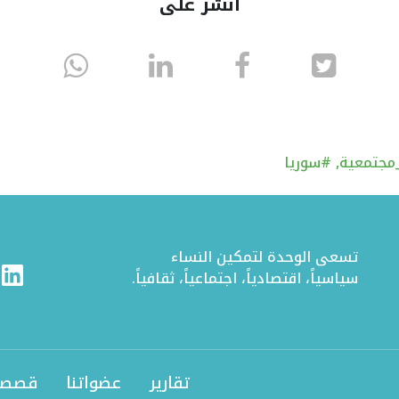
أنشر على
انشر
انشر
انشر
sapp
على
في
على
تويتر
الفيسبوك
لينكد
مجتمعية
,
#سوريا
إن
تسعى الوحدة لتمكين النساء
ram
Linkedin
سياسياً، اقتصادياً، اجتماعياً، ثقافياً.
تقارير
عضواتنا
قصصن